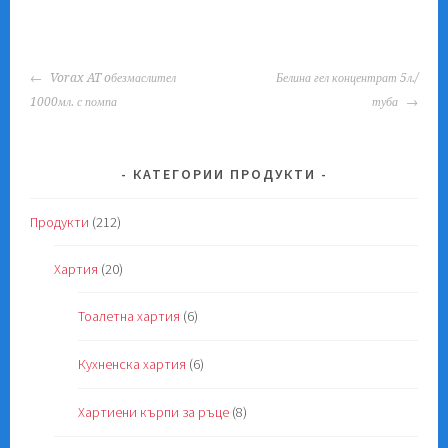
POST
Vorax AT oбезмаслител
Белина гел концентрат 5л./
NAVIGATION
1000мл. с помпа
туба
КАТЕГОРИИ ПРОДУКТИ
Продукти
(212)
Хартия
(20)
Тоалетна хартия
(6)
Кухненска хартия
(6)
Хартиени кърпи за ръце
(8)