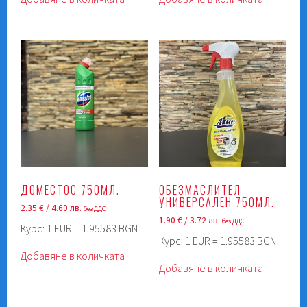
ДОМЕСТОС 750МЛ.
ОБЕЗМАСЛИТЕЛ
УНИВЕРСАЛЕН 750МЛ.
2.35
€
/ 4.60 лв.
без ДДС
1.90
€
/ 3.72 лв.
без ДДС
Курс: 1 EUR = 1.95583 BGN
Курс: 1 EUR = 1.95583 BGN
Добавяне в количката
Добавяне в количката