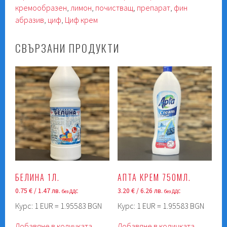
кремообразен
,
лимон
,
почистващ
,
препарат
,
фин
абразив
,
циф
,
Циф крем
СВЪРЗАНИ ПРОДУКТИ
БЕЛИНА 1Л.
АПТА КРЕМ 750МЛ.
0.75
€
/ 1.47 лв.
3.20
€
/ 6.26 лв.
без ДДС
без ДДС
Курс: 1 EUR = 1.95583 BGN
Курс: 1 EUR = 1.95583 BGN
Добавяне в количката
Добавяне в количката