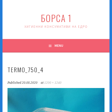
Skip
to
БОРСА 1
content
ХИГИЕННИ КОНСУМАТИВИ НА ЕДРО
MENU
TERMO_750_4
Published
20.08.2020
at
1200 × 1240