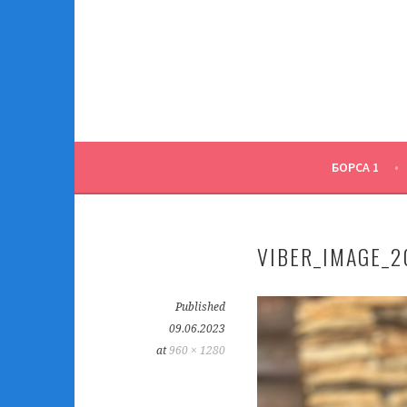
Skip
to
content
БОРСА 1
VIBER_IMAGE_2
Published
09.06.2023
at
960 × 1280