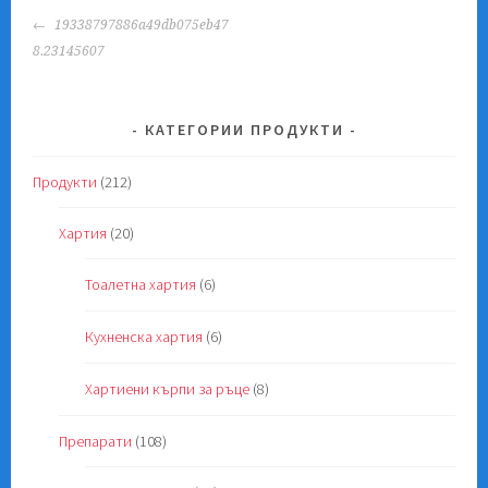
POST
19338797886a49db075eb47
NAVIGATION
8.23145607
КАТЕГОРИИ ПРОДУКТИ
Продукти
(212)
Хартия
(20)
Тоалетна хартия
(6)
Кухненска хартия
(6)
Хартиени кърпи за ръце
(8)
Препарати
(108)