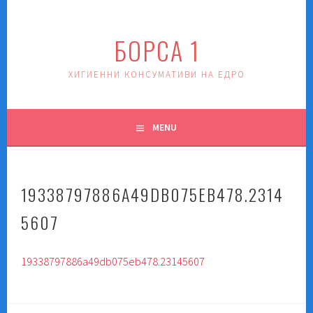
Skip
to
БОРСА 1
content
ХИГИЕННИ КОНСУМАТИВИ НА ЕДРО
MENU
19338797886A49DB075EB478.2314
5607
19338797886a49db075eb478.23145607