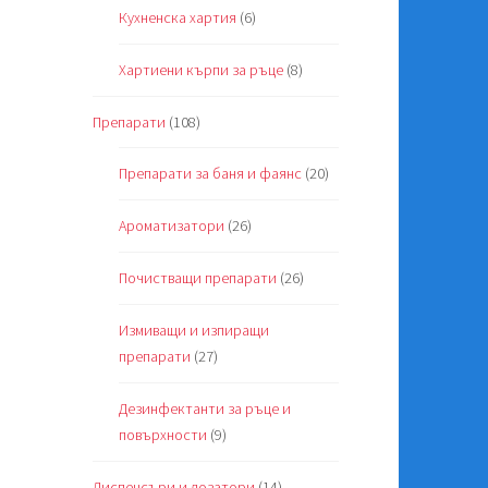
Кухненска хартия
(6)
Хартиени кърпи за ръце
(8)
Препарати
(108)
Препарати за баня и фаянс
(20)
Ароматизатори
(26)
Почистващи препарати
(26)
Измиващи и изпиращи
препарати
(27)
Дезинфектанти за ръце и
повърхности
(9)
Диспенсъри и дозатори
(14)