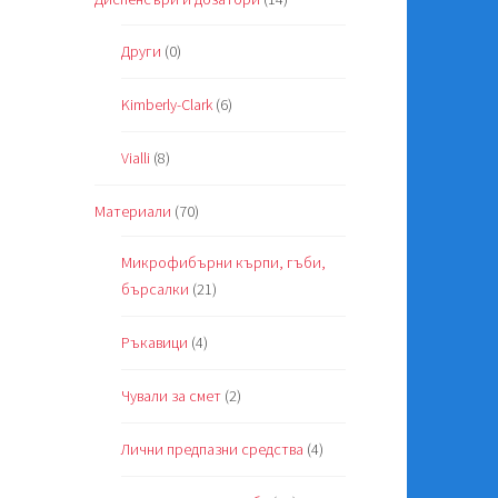
Други
(0)
Kimberly-Clark
(6)
Vialli
(8)
Материали
(70)
Микрофибърни кърпи, гъби,
бърсалки
(21)
Ръкавици
(4)
Чували за смет
(2)
Лични предпазни средства
(4)