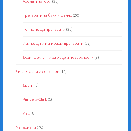
Ароматизатори
(26)
Препарати за баня и фаянс
(20)
Почистващи препарати
(26)
Измиващи и изпиращи препарати
(27)
Дезинфектанти за ръце и повърхности
(9)
Диспенсъри и дозатори
(14)
Други
(0)
Kimberly-Clark
(6)
Vialli
(8)
Материали
(70)