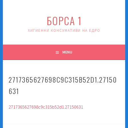
Skip
to
БОРСА 1
content
ХИГИЕННИ КОНСУМАТИВИ НА ЕДРО
MENU
2717365627698C9C315B52D1.27150
631
2717365627698c9c315b52d1.27150631