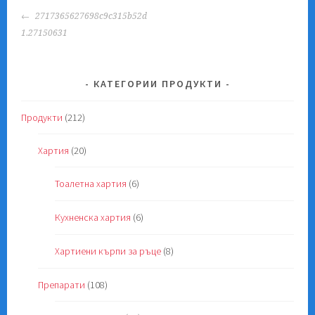
POST
2717365627698c9c315b52d
NAVIGATION
1.27150631
КАТЕГОРИИ ПРОДУКТИ
Продукти
(212)
Хартия
(20)
Тоалетна хартия
(6)
Кухненска хартия
(6)
Хартиени кърпи за ръце
(8)
Препарати
(108)