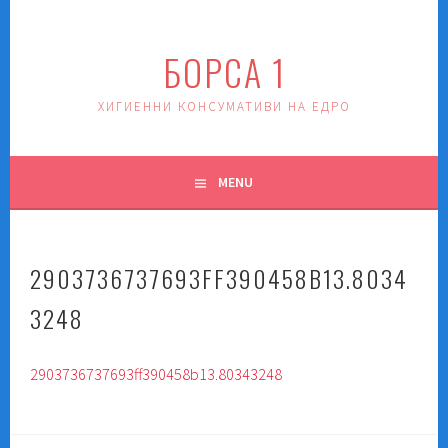
Skip
to
БОРСА 1
content
ХИГИЕННИ КОНСУМАТИВИ НА ЕДРО
MENU
2903736737693FF390458B13.8034
3248
2903736737693ff390458b13.80343248