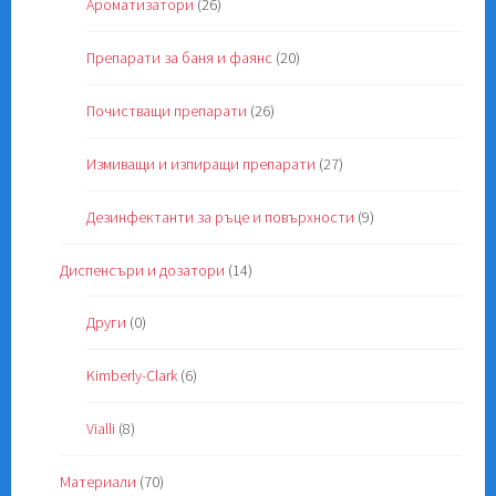
Ароматизатори
(26)
Препарати за баня и фаянс
(20)
Почистващи препарати
(26)
Измиващи и изпиращи препарати
(27)
Дезинфектанти за ръце и повърхности
(9)
Диспенсъри и дозатори
(14)
Други
(0)
Kimberly-Clark
(6)
Vialli
(8)
Материали
(70)