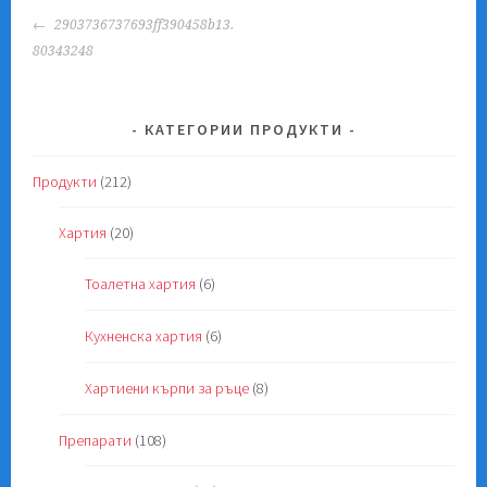
POST
2903736737693ff390458b13.
NAVIGATION
80343248
КАТЕГОРИИ ПРОДУКТИ
Продукти
(212)
Хартия
(20)
Тоалетна хартия
(6)
Кухненска хартия
(6)
Хартиени кърпи за ръце
(8)
Препарати
(108)