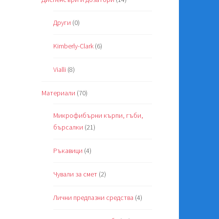
Други
(0)
Kimberly-Clark
(6)
Vialli
(8)
Материали
(70)
Микрофибърни кърпи, гъби,
бърсалки
(21)
Ръкавици
(4)
Чували за смет
(2)
Лични предпазни средства
(4)