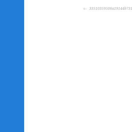
POST
33510359586a19144b731
NAVIGATION