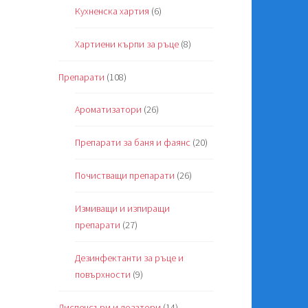
Кухненска хартия
(6)
Хартиени кърпи за ръце
(8)
Препарати
(108)
Ароматизатори
(26)
Препарати за баня и фаянс
(20)
Почистващи препарати
(26)
Измиващи и изпиращи
препарати
(27)
Дезинфектанти за ръце и
повърхности
(9)
Диспенсъри и дозатори
(14)