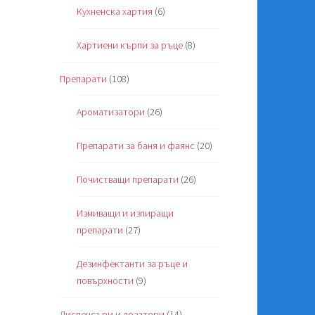
Кухненска хартия
(6)
Хартиени кърпи за ръце
(8)
Препарати
(108)
Ароматизатори
(26)
Препарати за баня и фаянс
(20)
Почистващи препарати
(26)
Измиващи и изпиращи
препарати
(27)
Дезинфектанти за ръце и
повърхности
(9)
Диспенсъри и дозатори
(14)