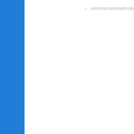
POST
400995865469ddef4084b
NAVIGATION