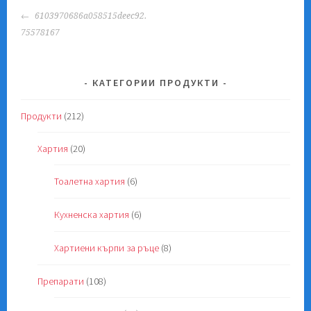
POST
6103970686a058515deec92.
NAVIGATION
75578167
КАТЕГОРИИ ПРОДУКТИ
Продукти
(212)
Хартия
(20)
Тоалетна хартия
(6)
Кухненска хартия
(6)
Хартиени кърпи за ръце
(8)
Препарати
(108)