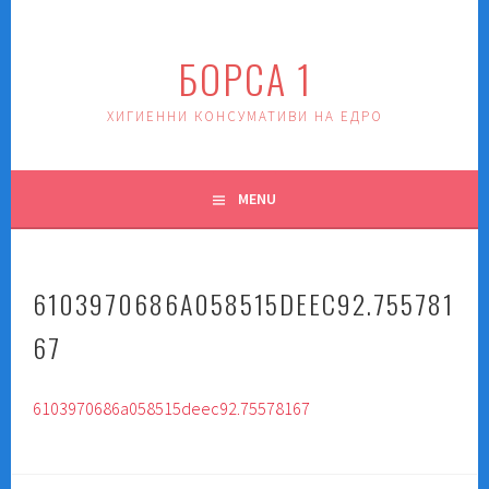
Skip
to
БОРСА 1
content
ХИГИЕННИ КОНСУМАТИВИ НА ЕДРО
MENU
6103970686A058515DEEC92.755781
67
6103970686a058515deec92.75578167