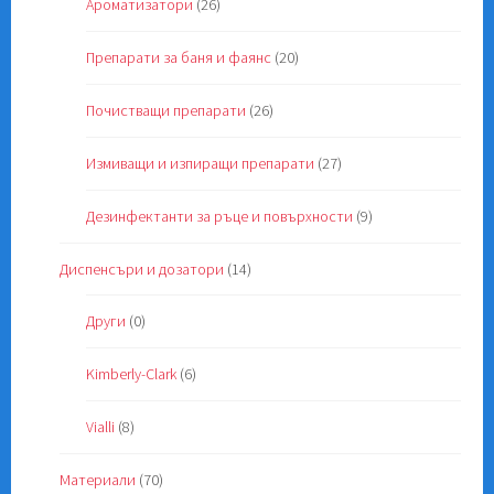
Ароматизатори
(26)
Препарати за баня и фаянс
(20)
Почистващи препарати
(26)
Измиващи и изпиращи препарати
(27)
Дезинфектанти за ръце и повърхности
(9)
Диспенсъри и дозатори
(14)
Други
(0)
Kimberly-Clark
(6)
Vialli
(8)
Материали
(70)