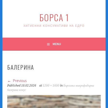
Skip
to
БОРСА 1
content
ХИГИЕННИ КОНСУМАТИВИ НА ЕДРО
MENU
БАЛЕРИНА
Previous
Published
18.02.2026
at
1200 × 1600
in
Бърсалка микрофибърна
балерина конус